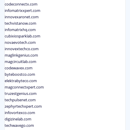
codeconnectx.com
infomatrixxpert.com
innovexaronet.com
techvistanow.com
infomatrixhq.com
cubixiosparklab.com
novaevotech.com
innovextechco.com
maglinkgenius.com
magcircuitlab.com
codewavex.com
byteboostco.com
elektrabyteco.com
magconnectxpert.com
truzestgenius.com
techpulsenet.com
zephyrtechxpert.com
infovortexco.com
digizinelab.com
techwavego.com