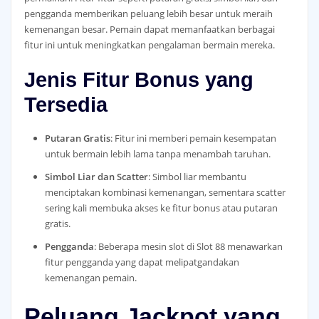
pengganda memberikan peluang lebih besar untuk meraih
kemenangan besar. Pemain dapat memanfaatkan berbagai
fitur ini untuk meningkatkan pengalaman bermain mereka.
Jenis Fitur Bonus yang
Tersedia
Putaran Gratis
: Fitur ini memberi pemain kesempatan
untuk bermain lebih lama tanpa menambah taruhan.
Simbol Liar dan Scatter
: Simbol liar membantu
menciptakan kombinasi kemenangan, sementara scatter
sering kali membuka akses ke fitur bonus atau putaran
gratis.
Pengganda
: Beberapa mesin slot di Slot 88 menawarkan
fitur pengganda yang dapat melipatgandakan
kemenangan pemain.
Peluang Jackpot yang