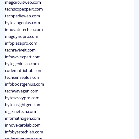
magcircuitweb.com
techscopexpert.com
techpediaweb.com
bytelabgenius.com
innovatetechco.com
magdynopro.com
infoplazapro.com
techreviveit.com
infowavexpert.com
bytegeniusco.com
codematrixhub.com
techsenseplus.com
infoboostgenius.com
techwavegen.com
bytesavvypro.com
byteinsightgen.com
digizinetech.com
infomatrixgen.com
innovexarolab.com
infobytetechlab.com
codespherepro.com