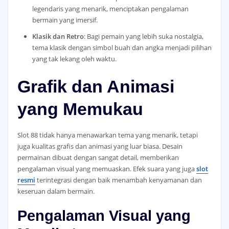
legendaris yang menarik, menciptakan pengalaman
bermain yang imersif.
Klasik dan Retro
: Bagi pemain yang lebih suka nostalgia,
tema klasik dengan simbol buah dan angka menjadi pilihan
yang tak lekang oleh waktu.
Grafik dan Animasi
yang Memukau
Slot 88 tidak hanya menawarkan tema yang menarik, tetapi
juga kualitas grafis dan animasi yang luar biasa. Desain
permainan dibuat dengan sangat detail, memberikan
pengalaman visual yang memuaskan. Efek suara yang juga
slot
resmi
terintegrasi dengan baik menambah kenyamanan dan
keseruan dalam bermain.
Pengalaman Visual yang