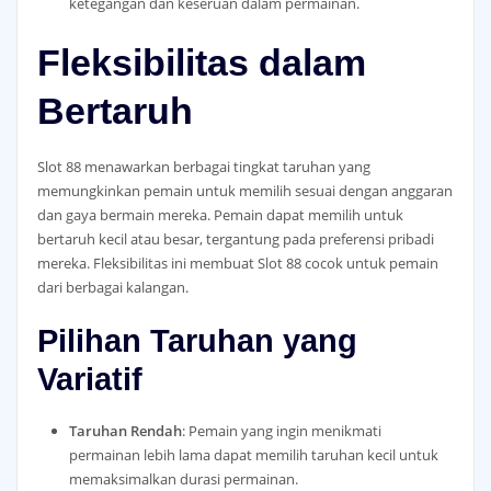
ketegangan dan keseruan dalam permainan.
Fleksibilitas dalam
Bertaruh
Slot 88 menawarkan berbagai tingkat taruhan yang
memungkinkan pemain untuk memilih sesuai dengan anggaran
dan gaya bermain mereka. Pemain dapat memilih untuk
bertaruh kecil atau besar, tergantung pada preferensi pribadi
mereka. Fleksibilitas ini membuat Slot 88 cocok untuk pemain
dari berbagai kalangan.
Pilihan Taruhan yang
Variatif
Taruhan Rendah
: Pemain yang ingin menikmati
permainan lebih lama dapat memilih taruhan kecil untuk
memaksimalkan durasi permainan.