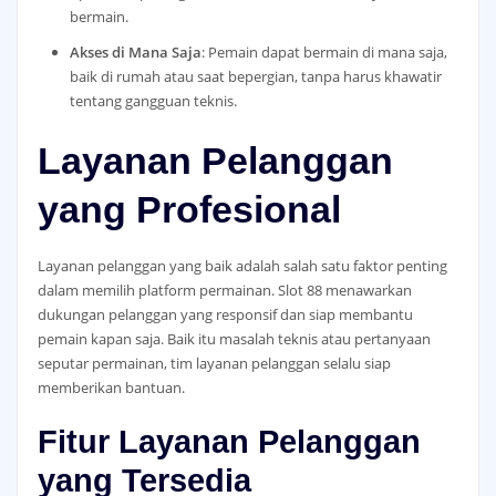
bermain.
Akses di Mana Saja
: Pemain dapat bermain di mana saja,
baik di rumah atau saat bepergian, tanpa harus khawatir
tentang gangguan teknis.
Layanan Pelanggan
yang Profesional
Layanan pelanggan yang baik adalah salah satu faktor penting
dalam memilih platform permainan. Slot 88 menawarkan
dukungan pelanggan yang responsif dan siap membantu
pemain kapan saja. Baik itu masalah teknis atau pertanyaan
seputar permainan, tim layanan pelanggan selalu siap
memberikan bantuan.
Fitur Layanan Pelanggan
yang Tersedia