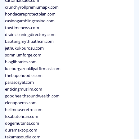
sattamatkaes.com
crunchyrollpremiumapk.com
hondacareprotectplan.com
casinogamblingcasino.com
towtimenews.com
draincleaningdirectory.com
baotangmythuathcm.com
jethukukburosu.com
somniumforge.com
bloglibraries.com
luleburgaznakliyatfirmasi.com
thebapehoodie.com
parasosyal.com
enticingmuslim.com
goodhealthsoundwealth.com
elenapoems.com
hellmouseretro.com
fcsabatehran.com
dogemutants.com
duramaxtop.com
takamasoudia.com