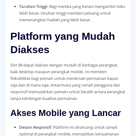
Taruhan Tinggi
: Bagi mereka yang berani mengambil risiko
lebih besar, taruhan tinggi memberi peluang untuk
memenangkan hadiah yang lebih besar.
Platform yang Mudah
Diakses
Slot 88 dapat diakses dengan mudah di berbagai perangkat,
baik desktop maupun perangkat mobile. Ini memberi
fleksibilitas bagi pemain untuk menikmati permainan kapan
saja dan di mana saja. Antarmuka yang ramah pengguna dan
responsif memudahkan pemain untuk beralih antara perangkat
tanpa kehilangan kualitas permainan.
Akses Mobile yang Lancar
Desain Responsif
: Platform ini dirancang untuk tampil
optimal di perangkat mobile, memastikan kenyamanan