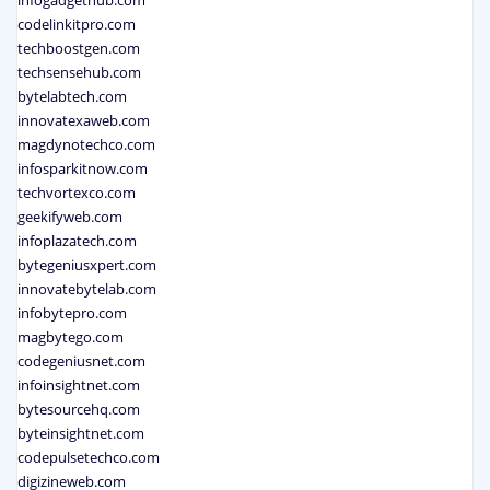
infogadgethub.com
codelinkitpro.com
techboostgen.com
techsensehub.com
bytelabtech.com
innovatexaweb.com
magdynotechco.com
infosparkitnow.com
techvortexco.com
geekifyweb.com
infoplazatech.com
bytegeniusxpert.com
innovatebytelab.com
infobytepro.com
magbytego.com
codegeniusnet.com
infoinsightnet.com
bytesourcehq.com
byteinsightnet.com
codepulsetechco.com
digizineweb.com