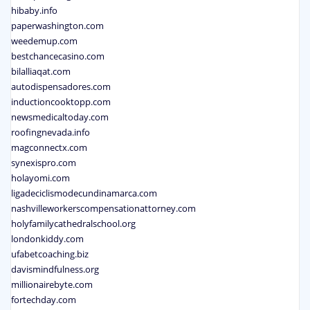
hibaby.info
paperwashington.com
weedemup.com
bestchancecasino.com
bilalliaqat.com
autodispensadores.com
inductioncooktopp.com
newsmedicaltoday.com
roofingnevada.info
magconnectx.com
synexispro.com
holayomi.com
ligadeciclismodecundinamarca.com
nashvilleworkerscompensationattorney.com
holyfamilycathedralschool.org
londonkiddy.com
ufabetcoaching.biz
davismindfulness.org
millionairebyte.com
fortechday.com