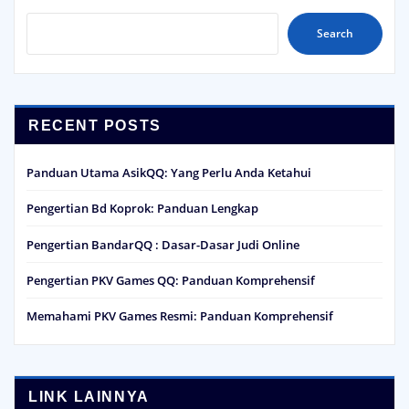
Search
RECENT POSTS
Panduan Utama AsikQQ: Yang Perlu Anda Ketahui
Pengertian Bd Koprok: Panduan Lengkap
Pengertian BandarQQ : Dasar-Dasar Judi Online
Pengertian PKV Games QQ: Panduan Komprehensif
Memahami PKV Games Resmi: Panduan Komprehensif
LINK LAINNYA