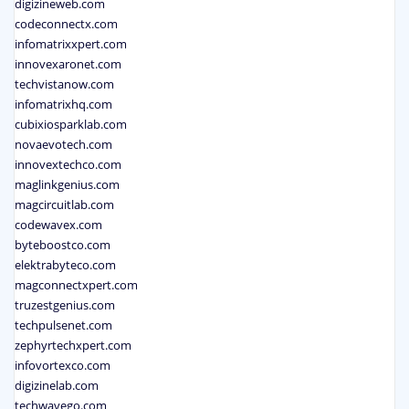
digizineweb.com
codeconnectx.com
infomatrixxpert.com
innovexaronet.com
techvistanow.com
infomatrixhq.com
cubixiosparklab.com
novaevotech.com
innovextechco.com
maglinkgenius.com
magcircuitlab.com
codewavex.com
byteboostco.com
elektrabyteco.com
magconnectxpert.com
truzestgenius.com
techpulsenet.com
zephyrtechxpert.com
infovortexco.com
digizinelab.com
techwavego.com