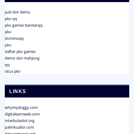
judi slot demo
pkv qq
pkv games bandarqq
pkv
dominoqq
pkv
daftar pkv games
demo slot mahjong
qq
situs pkv
LINKS
whymydoggy.com
digitalearnweb.com
interbolaslot.org
palmkuafor.com
dataentrypro.net