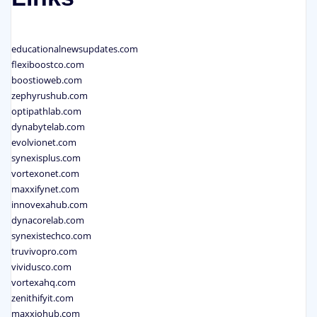
educationalnewsupdates.com
flexiboostco.com
boostioweb.com
zephyrushub.com
optipathlab.com
dynabytelab.com
evolvionet.com
synexisplus.com
vortexonet.com
maxxifynet.com
innovexahub.com
dynacorelab.com
synexistechco.com
truvivopro.com
vividusco.com
vortexahq.com
zenithifyit.com
maxxiohub.com