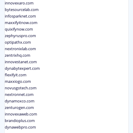
innovexaro.com
bytesourcelab.com
infosparknet.com
maxxifyitnow.com
quixifynow.com
zephyruspro.com
optipathx.com
nextronixlab.com
zentrixhq.com
innovestanet.com
dynabytexpert.com
flexifyit.com
maxxiogo.com
novusgotech.com
nextronnet.com
dynamoxco.com
zenturogen.com
innovexaweb.com
brandioplus.com
dynawebpro.com