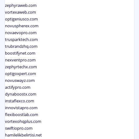
zephyraweb.com
vortexaweb.com
optigeniusco.com
novuspherex.com
novaevopro.com
trusparktech.com
trubrandzhq.com
boostifynet.com
nexventpro.com
zephyrtechx.com
optigoxpert.com
novuswayz.com
actifypro.com
dynaboostx.com
instaflexco.com
innovistapro.com
flexiboostlab.com
vortexohqplus.com
swiftiopro.com
hamilelikbelirtisi.net