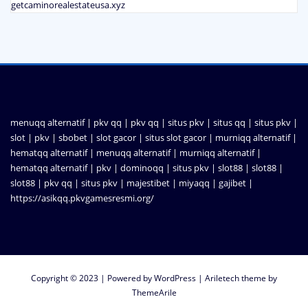
getcaminorealestateusa.xyz
menuqq alternatif
|
pkv qq
|
pkv qq
|
situs pkv
|
situs qq
|
situs pkv
|
slot
|
pkv
|
sbobet
|
slot gacor
|
situs slot gacor
|
murniqq alternatif
|
hematqq alternatif
|
menuqq alternatif
|
murniqq alternatif
|
hematqq alternatif
|
pkv
|
dominoqq
|
situs pkv
|
slot88
|
slot88
|
slot88
|
pkv qq
|
situs pkv
|
majestibet
|
miyaqq
|
gajibet
|
https://asikqq.pkvgamesresmi.org/
Copyright © 2023 | Powered by
WordPress
|
Ariletech theme by
ThemeArile