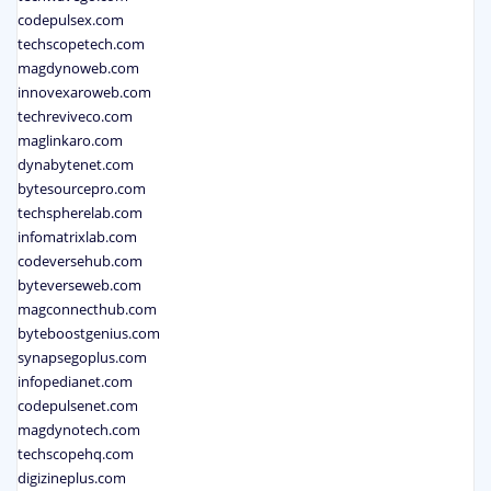
codepulsex.com
techscopetech.com
magdynoweb.com
innovexaroweb.com
techreviveco.com
maglinkaro.com
dynabytenet.com
bytesourcepro.com
techspherelab.com
infomatrixlab.com
codeversehub.com
byteverseweb.com
magconnecthub.com
byteboostgenius.com
synapsegoplus.com
infopedianet.com
codepulsenet.com
magdynotech.com
techscopehq.com
digizineplus.com