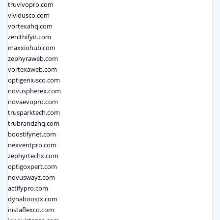
truvivopro.com
vividusco.com
vortexahq.com
zenithifyit.com
maxxiohub.com
zephyraweb.com
vortexaweb.com
optigeniusco.com
novuspherex.com
novaevopro.com
trusparktech.com
trubrandzhq.com
boostifynet.com
nexventpro.com
zephyrtechx.com
optigoxpert.com
novuswayz.com
actifypro.com
dynaboostx.com
instaflexco.com