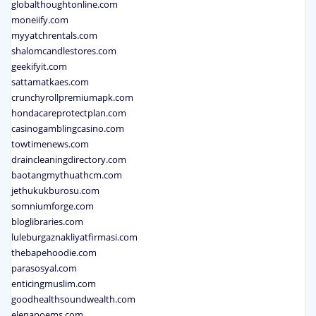
globalthoughtonline.com
moneiify.com
myyatchrentals.com
shalomcandlestores.com
geekifyit.com
sattamatkaes.com
crunchyrollpremiumapk.com
hondacareprotectplan.com
casinogamblingcasino.com
towtimenews.com
draincleaningdirectory.com
baotangmythuathcm.com
jethukukburosu.com
somniumforge.com
bloglibraries.com
luleburgaznakliyatfirmasi.com
thebapehoodie.com
parasosyal.com
enticingmuslim.com
goodhealthsoundwealth.com
elenapoems.com