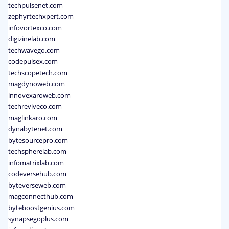
techpulsenet.com
zephyrtechxpert.com
infovortexco.com
digizinelab.com
techwavego.com
codepulsex.com
techscopetech.com
magdynoweb.com
innovexaroweb.com
techreviveco.com
maglinkaro.com
dynabytenet.com
bytesourcepro.com
techspherelab.com
infomatrixlab.com
codeversehub.com
byteverseweb.com
magconnecthub.com
byteboostgenius.com
synapsegoplus.com