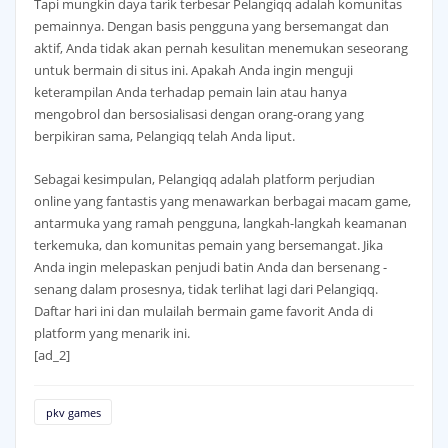
Tapi mungkin daya tarik terbesar Pelangiqq adalah komunitas
pemainnya. Dengan basis pengguna yang bersemangat dan
aktif, Anda tidak akan pernah kesulitan menemukan seseorang
untuk bermain di situs ini. Apakah Anda ingin menguji
keterampilan Anda terhadap pemain lain atau hanya
mengobrol dan bersosialisasi dengan orang-orang yang
berpikiran sama, Pelangiqq telah Anda liput.
Sebagai kesimpulan, Pelangiqq adalah platform perjudian
online yang fantastis yang menawarkan berbagai macam game,
antarmuka yang ramah pengguna, langkah-langkah keamanan
terkemuka, dan komunitas pemain yang bersemangat. Jika
Anda ingin melepaskan penjudi batin Anda dan bersenang -
senang dalam prosesnya, tidak terlihat lagi dari Pelangiqq.
Daftar hari ini dan mulailah bermain game favorit Anda di
platform yang menarik ini.
[ad_2]
pkv games