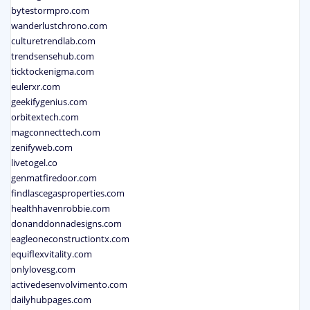
bytestormpro.com
wanderlustchrono.com
culturetrendlab.com
trendsensehub.com
ticktockenigma.com
eulerxr.com
geekifygenius.com
orbitextech.com
magconnecttech.com
zenifyweb.com
livetogel.co
genmatfiredoor.com
findlascegasproperties.com
healthhavenrobbie.com
donanddonnadesigns.com
eagleoneconstructiontx.com
equiflexvitality.com
onlylovesg.com
activedesenvolvimento.com
dailyhubpages.com