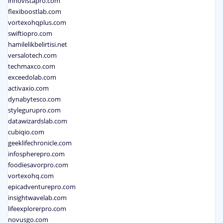
innovistapro.com
flexiboostlab.com
vortexohqplus.com
swiftiopro.com
hamilelikbelirtisi.net
versalotech.com
techmaxco.com
exceedolab.com
activaxio.com
dynabytesco.com
stylegurupro.com
datawizardslab.com
cubiqio.com
geeklifechronicle.com
infospherepro.com
foodiesavorpro.com
vortexohq.com
epicadventurepro.com
insightwavelab.com
lifeexplorerpro.com
novusgo.com