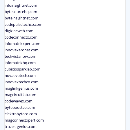
infoinsightnet.com
bytesourcehq.com
byteinsightnet.com
codepulsetechco.com
digizineweb.com
codeconnectx.com
infomatrixxpert.com
innovexaronet.com
techvistanow.com
infomatrixhq.com
cubixiosparklab.com
novaevotech.com
innovextechco.com
maglinkgenius.com
magcircuitlab.com
codewavex.com
byteboostco.com
elektrabyteco.com
magconnectxpert.com
truzestgenius.com