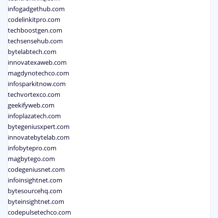
infogadgethub.com
codelinkitpro.com
techboostgen.com
techsensehub.com
bytelabtech.com
innovatexaweb.com
magdynotechco.com
infosparkitnow.com
techvortexco.com
geekifyweb.com
infoplazatech.com
bytegeniusxpert.com
innovatebytelab.com
infobytepro.com
magbytego.com
codegeniusnet.com
infoinsightnet.com
bytesourcehq.com
byteinsightnet.com
codepulsetechco.com