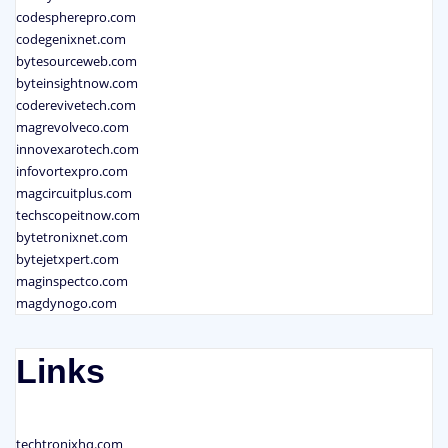
codespherepro.com
codegenixnet.com
bytesourceweb.com
byteinsightnow.com
coderevivetech.com
magrevolveco.com
innovexarotech.com
infovortexpro.com
magcircuitplus.com
techscopeitnow.com
bytetronixnet.com
bytejetxpert.com
maginspectco.com
magdynogo.com
Links
techtronixhq.com