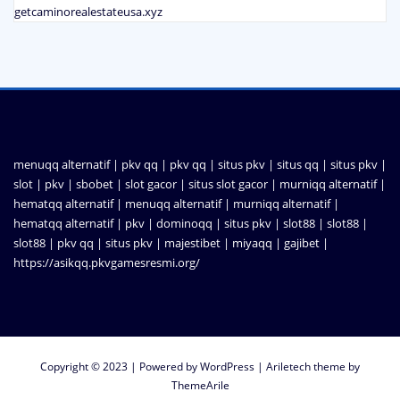
getcaminorealestateusa.xyz
menuqq alternatif
|
pkv qq
|
pkv qq
|
situs pkv
|
situs qq
|
situs pkv
|
slot
|
pkv
|
sbobet
|
slot gacor
|
situs slot gacor
|
murniqq alternatif
|
hematqq alternatif
|
menuqq alternatif
|
murniqq alternatif
|
hematqq alternatif
|
pkv
|
dominoqq
|
situs pkv
|
slot88
|
slot88
|
slot88
|
pkv qq
|
situs pkv
|
majestibet
|
miyaqq
|
gajibet
|
https://asikqq.pkvgamesresmi.org/
Copyright © 2023 | Powered by
WordPress
|
Ariletech theme by
ThemeArile