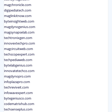
magchronicle.com
digipediatech.com
maglinkitnow.com
byteinsightweb.com
magdynogenius.com
magsynapselab.com
techtronixgen.com
innovextechpro.com
magcircuitweb.com
techscopexpert.com
techpediaweb.com
bytelabgenius.com
innovatetechco.com
magdynopro.com
infoplazapro.com
techreviveit.com
infowavexpert.com
bytegeniusco.com
codematrixhub.com
techsenseplus.com