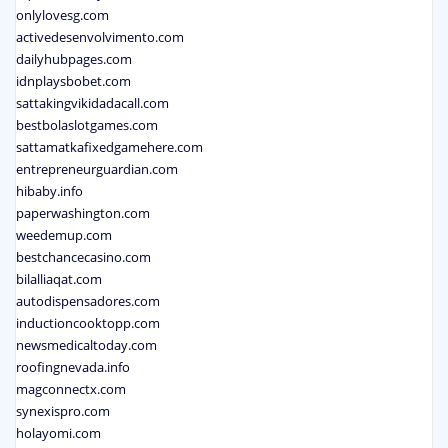
onlylovesg.com
activedesenvolvimento.com
dailyhubpages.com
idnplaysbobet.com
sattakingvikidadacall.com
bestbolaslotgames.com
sattamatkafixedgamehere.com
entrepreneurguardian.com
hibaby.info
paperwashington.com
weedemup.com
bestchancecasino.com
bilalliaqat.com
autodispensadores.com
inductioncooktopp.com
newsmedicaltoday.com
roofingnevada.info
magconnectx.com
synexispro.com
holayomi.com