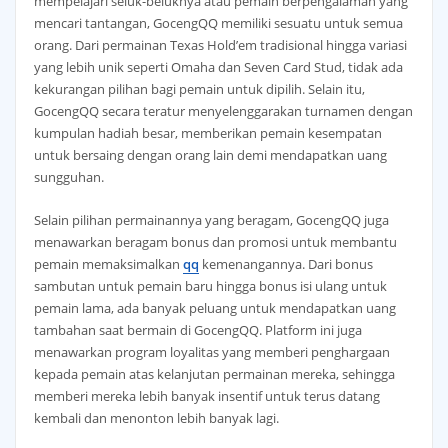
mempelajari seluk-beluknya atau pemain berpengalaman yang
mencari tantangan, GocengQQ memiliki sesuatu untuk semua
orang. Dari permainan Texas Hold’em tradisional hingga variasi
yang lebih unik seperti Omaha dan Seven Card Stud, tidak ada
kekurangan pilihan bagi pemain untuk dipilih. Selain itu,
GocengQQ secara teratur menyelenggarakan turnamen dengan
kumpulan hadiah besar, memberikan pemain kesempatan
untuk bersaing dengan orang lain demi mendapatkan uang
sungguhan.
Selain pilihan permainannya yang beragam, GocengQQ juga
menawarkan beragam bonus dan promosi untuk membantu
pemain memaksimalkan
qq
kemenangannya. Dari bonus
sambutan untuk pemain baru hingga bonus isi ulang untuk
pemain lama, ada banyak peluang untuk mendapatkan uang
tambahan saat bermain di GocengQQ. Platform ini juga
menawarkan program loyalitas yang memberi penghargaan
kepada pemain atas kelanjutan permainan mereka, sehingga
memberi mereka lebih banyak insentif untuk terus datang
kembali dan menonton lebih banyak lagi.