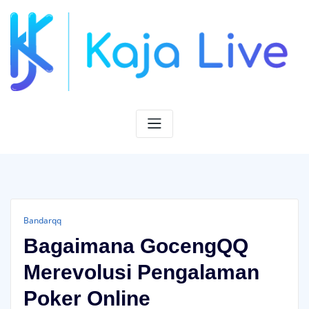
Skip
to
content
Bandarqq
Bagaimana GocengQQ
Merevolusi Pengalaman
Poker Online