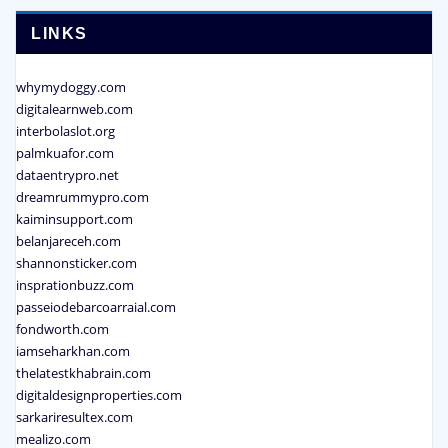
LINKS
whymydoggy.com
digitalearnweb.com
interbolaslot.org
palmkuafor.com
dataentrypro.net
dreamrummypro.com
kaiminsupport.com
belanjareceh.com
shannonsticker.com
insprationbuzz.com
passeiodebarcoarraial.com
fondworth.com
iamseharkhan.com
thelatestkhabrain.com
digitaldesignproperties.com
sarkariresultex.com
mealizo.com