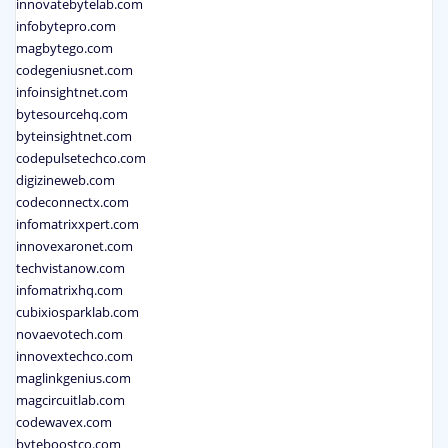
innovatebytelab.com
infobytepro.com
magbytego.com
codegeniusnet.com
infoinsightnet.com
bytesourcehq.com
byteinsightnet.com
codepulsetechco.com
digizineweb.com
codeconnectx.com
infomatrixxpert.com
innovexaronet.com
techvistanow.com
infomatrixhq.com
cubixiosparklab.com
novaevotech.com
innovextechco.com
maglinkgenius.com
magcircuitlab.com
codewavex.com
byteboostco.com