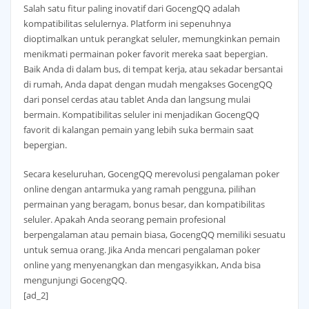
Salah satu fitur paling inovatif dari GocengQQ adalah
kompatibilitas selulernya. Platform ini sepenuhnya
dioptimalkan untuk perangkat seluler, memungkinkan pemain
menikmati permainan poker favorit mereka saat bepergian.
Baik Anda di dalam bus, di tempat kerja, atau sekadar bersantai
di rumah, Anda dapat dengan mudah mengakses GocengQQ
dari ponsel cerdas atau tablet Anda dan langsung mulai
bermain. Kompatibilitas seluler ini menjadikan GocengQQ
favorit di kalangan pemain yang lebih suka bermain saat
bepergian.
Secara keseluruhan, GocengQQ merevolusi pengalaman poker
online dengan antarmuka yang ramah pengguna, pilihan
permainan yang beragam, bonus besar, dan kompatibilitas
seluler. Apakah Anda seorang pemain profesional
berpengalaman atau pemain biasa, GocengQQ memiliki sesuatu
untuk semua orang. Jika Anda mencari pengalaman poker
online yang menyenangkan dan mengasyikkan, Anda bisa
mengunjungi GocengQQ.
[ad_2]